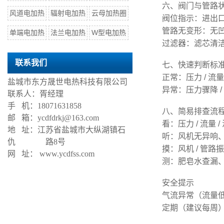
六、阀门与管路
风道电加热
辐射电加热
云母加热圈
阀位指示：进出
管路无变形：无凹
单端电加热
法兰电加热
W型电加热
过滤器：滤芯清
联系我们
七、快速判断标准
正常：压力 / 
盐城市东方晟世电热科技有限公司
异常：压力骤降 
联系人：胥经理
手 机：18071631858
八、简易排查流
邮 箱：ycdfdrkj@163.com
看：压力 / 流量
地 址：江苏省盐城市大纵湖镇石
听：风机无异响
仇 路8号
摸：风机 / 管
网 址： www.ycdfss.com
测：肥皂水查漏
安全提示
气流异常（流量低
定期（建议每周