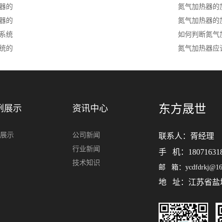
器的
氮气加热器的
器的
氮气加热器的
系统
如何判断氮气
统的
氮气加热器应
东方晟世
例展示
资讯中心
展示
公司新闻
联系人：
胥经理
行业新闻
手 机：18071631
技术知识
邮 箱：ycdfdrkj@16
地 址：江苏省盐