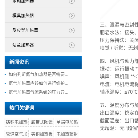
水箱加热器
模具加热器
三、泄漏与密封
反应釜加热器
肥皂水法：接头
压力保持法：关闭出
法兰加热器
嗅觉 / 听觉：
四、风机与动力
新闻资讯
振动：运行振动 **
如何判断氮气加热器是否需要...
噪声：风机侧 **≤
氮气加热器应该如何进行维护...
电流：电机电流稳
轴承温度：≤70
氮气加热器气流系统的压力异...
五、温度分布与
热门关键词
出口温度：稳定在
截面温差：出口截面
铸铜电加热
履带式陶瓷
单端电加热
无超温：无 “超温
管道空气加
铸铜加热板
电加热辐射