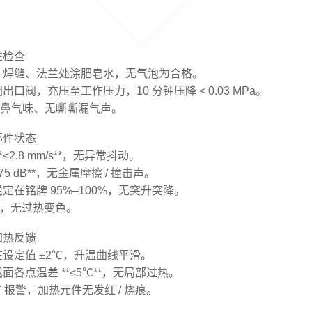
性检查
、焊缝、法兰处涂肥皂水，无气泡为合格。
口阀，充压至工作压力，10 分钟压降 < 0.03 MPa。
无刺鼻气味、无嘶嘶漏气声。
部件状态
≤2.8 mm/s**，无异常抖动。
75 dB**，无金属摩擦 / 撞击声。
定在铭牌 95%–100%，无突升突降。
℃，无过热变色。
加热反馈
设定值 ±2℃，升温曲线平滑。
各点温差 **≤5℃**，无局部过热。
” 报警，加热元件无发红 / 烧痕。