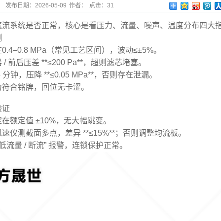
发布日期：
2026-05-09
作者：
点击：
31
气流系统是否正常，核心是看压力、流量、噪声、温度分布四大
测
.4–0.8 MPa（常见工艺区间），波动≤±5%。
 前后压差 **≤200 Pa**，超则滤芯堵塞。
分钟，压降 **≤0.05 MPa**，否则存在泄漏。
力符合铭牌，回位无卡涩。
验证
在额定值 ±10%，无大幅跳变。
速仪测截面多点，差异 **≤15%**；否则调整均流板。
低流量 / 断流” 报警，连锁保护正常。