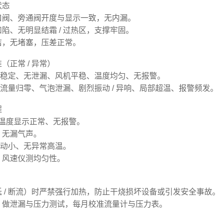
状态
口阀、旁通阀开度与显示一致，无内漏。
陷、无明显结霜 / 过热区，支撑牢固。
洁，无堵塞，压差正常。
（正常 / 异常）
流量稳定、无泄漏、风机平稳、温度均匀、无报警。
/ 流量归零、气泡泄漏、剧烈振动 / 异响、局部超温、报警频发。
程
 / 温度显示正常、无报警。
、无漏气声。
路振动小、无异常高温。
、风速仪测均匀性。
 / 断流）时严禁强行加热，防止干烧损坏设备或引发安全事故
）做泄漏与压力测试，每月校准流量计与压力表。