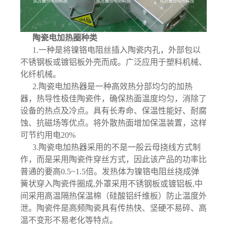
陶瓷电加热圈种类
1.一种是将镍铬电阻丝插入陶瓷内孔，外部包以
不锈钢板或镀铝板外壳而成。广泛应用于塑料机械、
化纤机械。
2.陶瓷电加热器是一种高效热分部均匀的加热
器，热导性极佳陶瓷件，确保热面温度均匀，消除了
设备的热点及冷点。具有长寿命、保温性能好、耐腐
蚀、抗磁场等优点。将外散热面增加保温装置，这样
可节约用电20%
3.陶瓷电加热器采用的不是一般云母挠线方式制
作，而是采用陶瓷件穿丝方式，因此该产品的功率比
普通的要高0.5~1.5倍。发热体为镍铬电阻丝挠成弹
簧状穿入陶瓷件圈成,外罩采用不锈钢板或镀铝板,中
间采用高温隔热保温棉（硅酸铝纤维板）防止温度外
泄。陶瓷件是高频陶瓷具有传热快、坚硬不易碎、高
温不变形不易老化等特点。