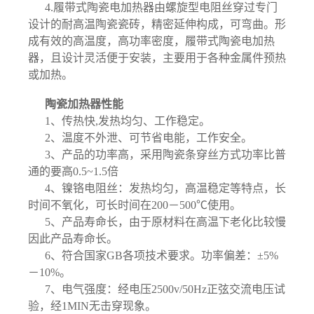
4.履带式陶瓷电加热器由螺旋型电阻丝穿过专门
设计的耐高温陶瓷瓷砖，精密延伸构成，可弯曲。形
成有效的高温度，高功率密度，履带式陶瓷电加热
器，且设计灵活便于安装，主要用于各种金属件预热
或加热。
陶瓷加热器性能
1、传热快,发热均匀、工作稳定。
2、温度不外泄、可节省电能，工作安全。
3、产品的功率高，采用陶瓷条穿丝方式功率比普
通的要高0.5~1.5倍
4、镍铬电阻丝：发热均匀，高温稳定等特点，长
时间不氧化，可长时间在200－500℃使用。
5、产品寿命长，由于原材料在高温下老化比较慢
因此产品寿命长。
6、符合国家GB各项技术要求。功率偏差：±5%
－10%。
7、电气强度：经电压2500v/50Hz正弦交流电压试
验，经1MIN无击穿现象。