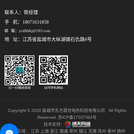
联系人：
胥经理
手 机：18071631858
邮 箱：ycdfdrkj@163.com
地 址：江苏省盐城市大纵湖镇石仇路8号
Copyright © 2020 盐城市东方晟世电热科技有限公司 All Rights
Reserved.
苏ICP备17037364号
技术支持：
主营区域：
江苏
上海
浙江
南通
常州
镇江
无锡
苏州
泰州
扬州