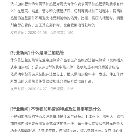
法兰加热管告诉你铸铝加热管对清洗有什么要求铸铝加热管清洗要求有什
么？在管壳、端盖、管芯和充液管挤压、切削等机械加工过程中，铸铝加
热管的这些部件不可避免地受到脏物的沾污。比如，挤压内槽管时，润滑
剂会留在管内，加工其它部件时，也会受到油等脏物的
发布时间：2020-05-08 点击次数：160
[
行业新闻
]
什么是法兰加热管
什么是法兰加热管法兰电加热管产品引见产品概述法兰电热管（也称插入
式电加热器）：是选用U型管状电热元件，依据加热不同介质设计标准，
依照功率配置请求装配在法兰盖上，插入需加热物料中，发热元件工作时
所发出的大量热量传导给被加热介质使介质温度升高，
发布时间：2020-04-27 点击次数：216
[
行业新闻
]
不锈钢加热管的特点及注意事项是什么
不锈钢加热管的特点及注意事项是什么产品特点:1.体积小，功率大：该电
加热器内部主要采用集束式管状加热元件，每一集束式管状电热元件最大
功率达5000KW。2.热响应快，控温精度高，综合热效率高。3.应用范围