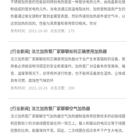
不锈钢加热管的性能如何辨别电热管是一种管状电热元件，由结晶氧化镁
粉组成的管状电热元件。当电流通过高温电阻丝时，加热管制造商产生的
热量通过氧化镁粉扩散到金属管表面，然后传递到加热部件或空气中，以
达到加热的目的。性能与其质量和使用密切相关。你对
发布时间：2021-10-30 点击次数：175
[
行业新闻
]
法兰加热管厂家聊聊如何正确使用加热器
法兰加热管厂家聊聊如何正确使用加热器对于会产生有害辐射的设备，使
用者必须按说明书规定的安全距离操作。加热管厂对设备有异常臭味、噪
音、温度等情况下，应停用并进行检查，也不能将设备放在湿热、尘埃或
具有可燃、腐蚀性气味的环
发布时间：2021-10-23 点击次数：200
[
行业新闻
]
法兰加热管厂家聊聊空气加热器
法兰加热管厂家聊聊空气加热器空气加热器制造商将匝数较多的初级线圈
和匝数较少的次级线圈安装在同一铁芯上。输入和输出的电压比等于线圈
匝数的比例，能量保持不变。因此，二次线圈在低压条件下产生大电流。