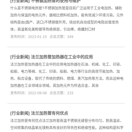
[
行业新闻
]
不锈钢加热管的使用与维护
什么是不锈钢电热管?不锈钢加热管是目前广泛运用于工业电加热、辅助
加热与保温的电热元件，器相比燃料机加热，能有效减少环境污染。元件
结构是由(国产、进口)不锈钢做外壳，绕丝机自动成型的电阻丝做发热
体，高温氧化美粉做导热绝绦层，引出棒，绝纔封口材
发布时间：2023-01-15 点击次数：349
[
行业新闻
]
法兰加热管加热器在工业中的应用
法兰加热管加热器在工业中的应用电加热器在石油、机械、化工、印染、
船舶、电力等械、化工、印染、船舶、电力等行业的高效节能加热、加
热、粘合设备，取代了传统的燃料、燃煤、蒸汽加热等方法。而且这种电
加热器在工业领域业领域。其加热元件为所选合金，其自
发布时间：2022-09-08 点击次数：233
[
行业新闻
]
法兰加热管有何优点
法兰加热管有何优点法兰加热管高温不锈钢无缝管分布均匀，耐高温丝，
空间密集的结晶氧化镁粉具有良好的导热性和绝缘性能。这种结构是科学