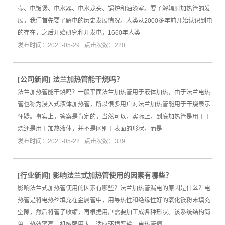
壶、电饭煲、电水器、电水龙头、锅炉和油漆室。要了解辐射加热管的发
展，我们首先要了解电的历史发展情况。人类从2000多年前开始认识到电
的存在，之后开始研究和开发电，1660年人类
发布时间：2021-05-29 点击次数：220
[
公司新闻
]
法兰加热管能干烧吗？
法兰加热管能干烧吗？一般平面法兰加热管用于液体加热，由于法兰电热
管也称为浸入式液体加热管，所以很多用户对法兰加热管能用于干烧表示
怀疑。事实上，答案是肯定的，当然可以，实际上，到底加热管是用于干
烧还是用于加热液体，并不是区别于表面的形状，而是
发布时间：2021-05-22 点击次数：339
[
行业新闻
]
影响法兰式加热管使用的因素有哪些？
影响法兰式加热管使用的因素有哪些？法兰加热管漏电的原因是什么？电
热管是将电热丝填充在金属管中，用导热性和绝缘性好的氧化镁粉末填充
空隙，然后将管子收缩，再根据用户需要加工成各种形状。该系统结构简
单，热效率高，机械强度大，适应环境恶劣。电热管偶