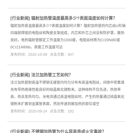
[
行业新闻
]
辐射加热管温度最高多少?表面温度如何计算？
辐射加热管温度最高多少?表面温度如何计算？辐射加热管的内芯由U形轴
向端部焊接的电阻丝和陶瓷支架组成，内芯和外芯之间没有防护罩，散热
良好。电热辐射管额定工作温度为1000度，电阻丝材质为Cr20Ni80或
0Cr21Al6Nb，表面工作温度可达
发布时间：2020-10-09 点击次数：947
[
行业新闻
]
法兰加热管工艺如何？
法兰加热管耐高温不锈钢无缝管内均匀分布有高温电阻丝，间隙中密集填
充有导热绝缘性能良好的结晶氧化镁粉末。这种结构不仅先进，热效率
高，而且发热均匀。当电流通过高温电阻丝时，产生的热量通过结晶氧化
镁粉末扩散到金属管表面，然后传递到被加热的部位或空
发布时间：2020-09-24 点击次数：182
[
行业新闻
]
不锈钢加热管为什么容易造成火灾事故？