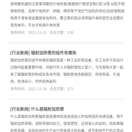
使用散热器的注意事项散热片电热管(根据用户需求定制U型.W型.M型不锈
钢电热管，适用于电热炉、烘箱、烤房等干烧空气加热的场合)加热管制造
商用于液体或金属固体加热时，要注意的是必须将翅片电热管完全放置在
受热体中，不允许有翅片电热管
发布时间：2021-12-25 点击次数：238
[
行业新闻
]
辐射加热管的组件有哪些
辐射加热管的组件有哪些辐射管是一种工业炉用设备，在工业炉子的运行
过程中起着重要作用，可能行外人对辐射管知之甚少，今天就和大家一起
来了解辐射管的构成及各自作用。辐射管电性能稳定，热效率高，升温
快，热滞后小，传热和热能利
发布时间：2021-12-18 点击次数：272
[
行业新闻
]
什么是辐射加热管
什么是辐射加热管辐射管是镀锌机组连续退火炉加热段的关键设备，用于
辐射加热带钢，消除带钢内应力，提高塑性，达到退火的目的。但如果辐
射管泄漏，会给机组的生产运行带来很大的后果，甚至影响生产的正常运