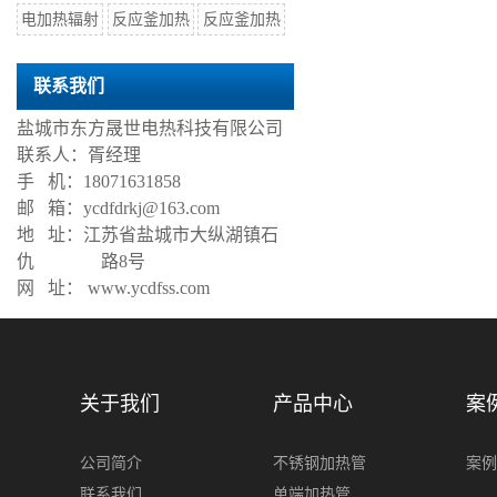
电加热辐射
反应釜加热
反应釜加热
联系我们
盐城市东方晟世电热科技有限公司
联系人：胥经理
手 机：18071631858
邮 箱：ycdfdrkj@163.com
地 址：江苏省盐城市大纵湖镇石
仇 路8号
网 址： www.ycdfss.com
关于我们
产品中心
案
公司简介
不锈钢加热管
案例
联系我们
单端加热管