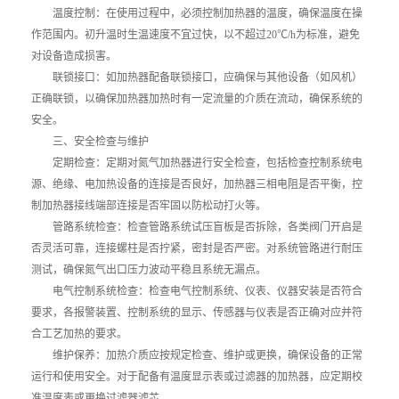
温度控制：在使用过程中，必须控制加热器的温度，确保温度在操
作范围内。初升温时生温速度不宜过快，以不超过20℃/h为标准，避免
对设备造成损害。
联锁接口：如加热器配备联锁接口，应确保与其他设备（如风机）
正确联锁，以确保加热器加热时有一定流量的介质在流动，确保系统的
安全。
三、安全检查与维护
定期检查：定期对氮气加热器进行安全检查，包括检查控制系统电
源、绝缘、电加热设备的连接是否良好，加热器三相电阻是否平衡，控
制加热器接线端部连接是否牢固以防松动打火等。
管路系统检查：检查管路系统试压盲板是否拆除，各类阀门开启是
否灵活可靠，连接螺柱是否拧紧，密封是否严密。对系统管路进行耐压
测试，确保氮气出口压力波动平稳且系统无漏点。
电气控制系统检查：检查电气控制系统、仪表、仪器安装是否符合
要求，各报警装置、控制系统的显示、传感器与仪表是否正确对应并符
合工艺加热的要求。
维护保养：加热介质应按规定检查、维护或更换，确保设备的正常
运行和使用安全。对于配备有温度显示表或过滤器的加热器，应定期校
准温度表或更换过滤器滤芯。