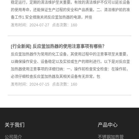
稳定运行，定期的清洁维护至关重要。有效的清洁维护不仅可以延长设备
的使用寿命，还能保证生产过程的安全和产品质量。二、清洁维护前的准
备工作1.安全措施关闭反应釜加热器的电源，并挂
发布时间：2024-07-27 点击次数：160
[
行业新闻
]
反应釜加热器的使用注意事项有哪些？
反应釜加热器作为常用的化工设备，其使用过程中的注意事项至关重要，
以确保操作安全、设备稳定以及实验或生产的顺利进行。以下是对反应釜
加热器使用注意事项的详细归纳：一、操作前检查安全检查：在操作前，
必须仔细检查反应釜加热器及其相关设备有无异常，包
发布时间：2024-07-15 点击次数：160
关于我们
产品中心
公司简介
不锈钢加热管