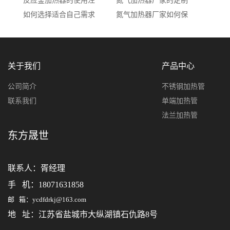
反应釜加热器的使用注
氮气加热器厂家的定制
如何选择适合自己需求
氮气加热器厂家如何保
关于我们
产品中心
公司简介
不锈钢加热管
联系我们
单端加热管
法兰加热管
东方晟世
联系人：
胥经理
手 机：18071631858
邮 箱：ycdfdrkj@163.com
地 址：江苏省盐城市大纵湖镇石仇路8号